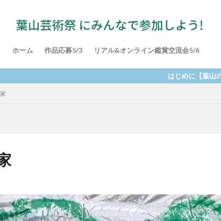
ホーム
作品応募5/3
リアル&オンライン鑑賞交流会5/6
はじめに【葉山の海を知る】動画
家
家